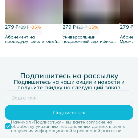
279 ₽
279 ₽
279 ₽
429 ₽
−
35
%
429 ₽
−
35
%
42
Абонемент на
Универсальный
Абонеме
процедуру, фиолетовый,
подарочный сертификат
Мрамор,
набор 10 шт.
Перья, набор 10 шт
Подпишитесь на рассылку
Подпишитесь на наши акции и новости и
получите скидку на следующий заказ
Подписаться
Нажимая «Подписаться», вы даете согласие на
обработку указанных персональных данных в целях
получения информационной и рекламной рассылки