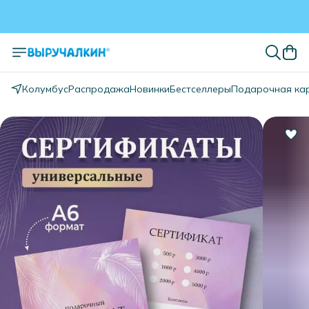
Колумбус
Распродажа
Новинки
Бестселлеры
Подарочная ка