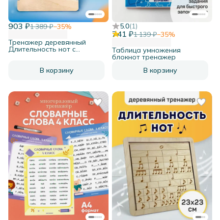
903 ₽
5.0
(
1
)
1 389 ₽
−
35
%
741 ₽
1 139 ₽
−
35
%
Тренажер деревянный
Длительность нот с
Таблица умножения
крышкой
блокнот тренажер
В корзину
В корзину