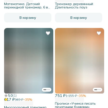
Математика. Детский
Тренажер деревянный
перекидной тренажер, 6 в
Длительность пауз
1.
В корзину
В корзину
751 ₽
5.0
(
1
)
1 155 ₽
−
35
%
617 ₽
949 ₽
−
35
%
Прописи «Учимся писать
печатными буквами»
Многоразовый тренажер