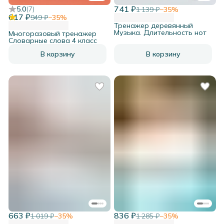
741 ₽
5.0
(
7
)
1 139 ₽
−
35
%
617 ₽
949 ₽
−
35
%
Тренажер деревянный
Музыка. Длительность нот
Многоразовый тренажер
Словарные слова 4 класс
В корзину
В корзину
663 ₽
836 ₽
1 019 ₽
−
35
%
1 285 ₽
−
35
%