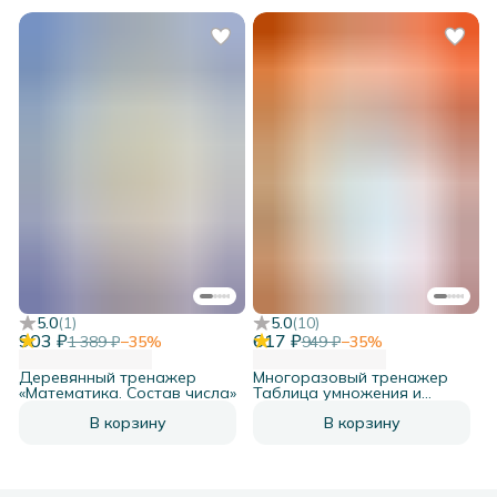
5.0
(
1
)
5.0
(
10
)
903 ₽
617 ₽
1 389 ₽
−
35
%
949 ₽
−
35
%
Деревянный тренажер
Многоразовый тренажер
«Математика. Состав числа»
Таблица умножения и
деления
В корзину
В корзину