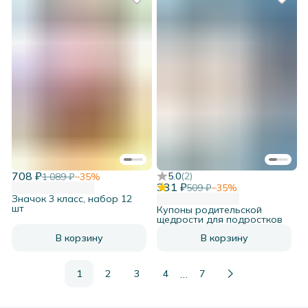
708 ₽
5.0
(
2
)
1 089 ₽
−
35
%
331 ₽
509 ₽
−
35
%
Значок 3 класс, набор 12
шт
Купоны родительской
щедрости для подростков
В корзину
В корзину
…
1
2
3
4
7