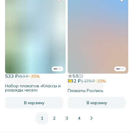
533 ₽
5.0
(
2
)
819 ₽
−
35
%
832 ₽
1 279 ₽
−
35
%
Набор плакатов «Классы и
разряды чисел»
Плакаты Роспись
В корзину
В корзину
1
2
3
4