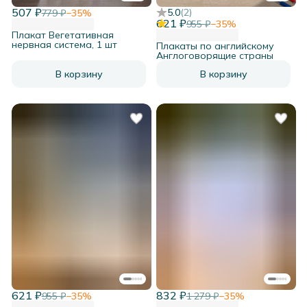
507 ₽
5.0
(
2
)
779 ₽
−
35
%
621 ₽
955 ₽
−
35
%
Плакат Вегетативная
нервная система, 1 шт
Плакаты по английскому
Англоговорящие страны
В корзину
В корзину
621 ₽
832 ₽
955 ₽
−
35
%
1 279 ₽
−
35
%