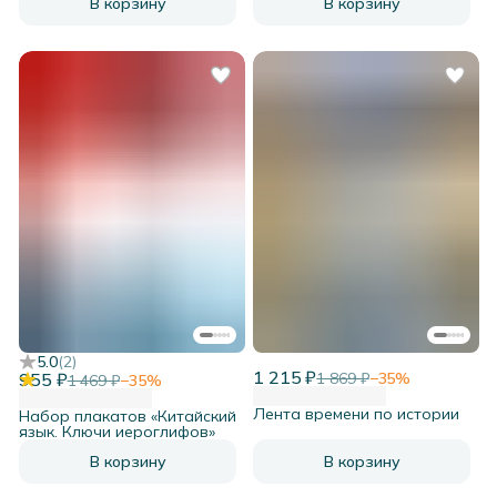
В корзину
В корзину
5.0
(
2
)
1 215 ₽
955 ₽
1 869 ₽
−
35
%
1 469 ₽
−
35
%
Лента времени по истории
Набор плакатов «Китайский
язык. Ключи иероглифов»
В корзину
В корзину