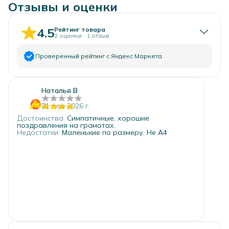
Отзывы и оценки
4.5
Рейтинг товара
2
оценки
·
1
отзыв
Проверенный рейтинг с Яндекс Маркета
5
звёзд
1
Наталья В
4
звезды
1
21 мая 2026 г.
3
звезды
0
Достоинства
:
Симпатичные, хорошие
2
звезды
0
поздравления на грамотах.
Недостатки
:
Маленькие по размеру. Не А4
1
звезда
0