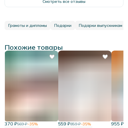
Смотреть все отзывы
Грамоты и дипломы
Подарки
Подарки выпускникам
Похожие товары
370 ₽
559 ₽
955 ₽
569 ₽
−
35
%
859 ₽
−
35
%
1 