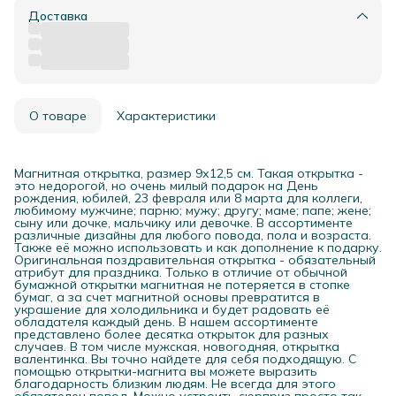
Доставка
О товаре
Характеристики
Магнитная открытка, размер 9х12,5 см. Такая открытка -
это недорогой, но очень милый подарок на День
рождения, юбилей, 23 февраля или 8 марта для коллеги,
любимому мужчине; парню; мужу; другу; маме; папе; жене;
сыну или дочке, мальчику или девочке. В ассортименте
различные дизайны для любого повода, пола и возраста.
Также её можно использовать и как дополнение к подарку.
Оригинальная поздравительная открытка - обязательный
атрибут для праздника. Только в отличие от обычной
бумажной открытки магнитная не потеряется в стопке
бумаг, а за счет магнитной основы превратится в
украшение для холодильника и будет радовать её
обладателя каждый день. В нашем ассортименте
представлено более десятка открыток для разных
случаев. В том числе мужская, новогодняя, открытка
валентинка. Вы точно найдете для себя подходящую. С
помощью открытки-магнита вы можете выразить
благодарность близким людям. Не всегда для этого
обязателен повод. Можно устроить сюрприз просто так.