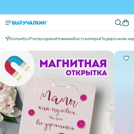
Колумбус
Распродажа
Новинки
Бестселлеры
Подарочная ка