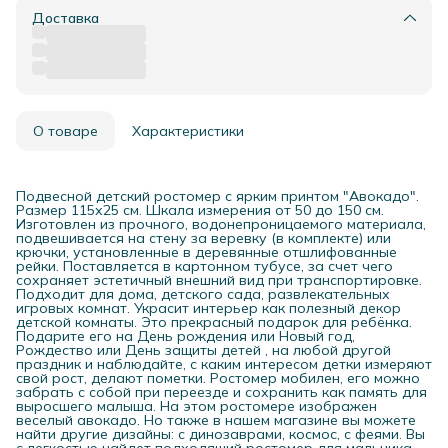
Доставка
О товаре
Характеристики
Подвесной детский ростомер с ярким принтом "Авокадо".
Размер 115х25 см. Шкала измерения от 50 до 150 см.
Изготовлен из прочного, водонепроницаемого материала,
подвешивается на стену за веревку (в комплекте) или
крючки, установленные в деревянные отшлифованные
рейки. Поставляется в картонном тубусе, за счет чего
сохраняет эстетичный внешний вид при транспортировке.
Подходит для дома, детского сада, развлекательных
игровых комнат. Украсит интерьер как полезный декор
детской комнаты. Это прекрасный подарок для ребёнка.
Подарите его на День рождения или Новый год,
Рождество или День защиты детей , на любой другой
праздник и наблюдайте, с каким интересом детки измеряют
свой рост, делают пометки. Ростомер мобилен, его можно
забрать с собой при переезде и сохранить как память для
выросшего малыша. На этом ростомере изображен
веселый авокадо. Но также в нашем магазине вы можете
найти другие дизайны: с динозаврами, космос, с феями. Вы
с легкостью найдет подходящий ростомер для мальчика