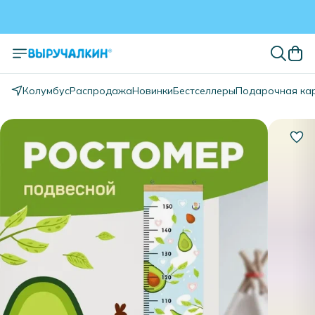
Колумбус
Распродажа
Новинки
Бестселлеры
Подарочная ка