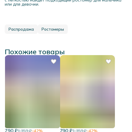
или для девочки.
Распродажа
Ростомеры
Похожие товары
790 ₽
790 ₽
1 359 ₽
−
42
%
1 359 ₽
−
42
%