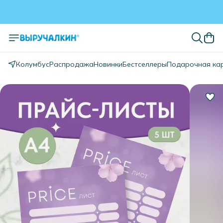
Колумбус
Распродажа
Новинки
Бестселлеры
Подарочная ка