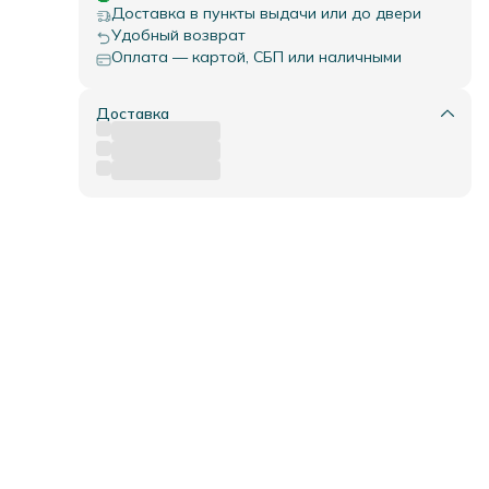
ью
Доставка в пункты выдачи или до двери
ать
оту
Удобный возврат
тоин
Оплата — картой, СБП или наличными
ты.
Доставка