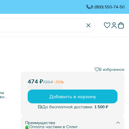
8 (800) 550-74-50
В избранное
474 ₽
729 ₽
−
35
%
ля
Добавить в корзину
свои
С
оля
До бесплатной доставки:
1 500 ₽
ьзу,
Преимущества
Оплата частями в Сплит