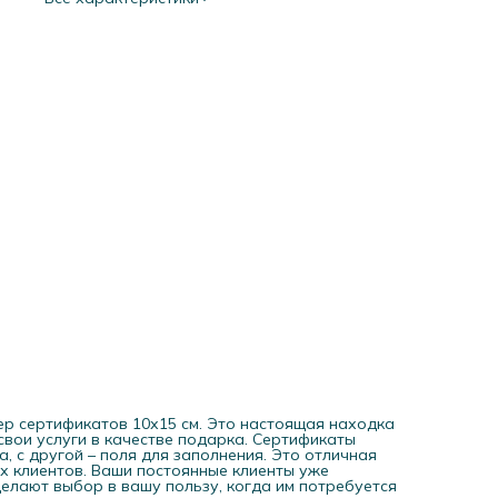
знакомых. Мы предлагаем вам готовое решение, с помощ
которого уже через несколько дней вы сможете порадов
клиентов сертификатами, не тратя деньги и время на раб
над индивидуальным дизайном. Ваш красивый бизнес дос
иметь в своём арсенале красивые подарочные сертифика
ер сертификатов 10х15 см. Это настоящая находка
свои услуги в качестве подарка. Сертификаты
, с другой – поля для заполнения. Это отличная
х клиентов. Ваши постоянные клиенты уже
делают выбор в вашу пользу, когда им потребуется