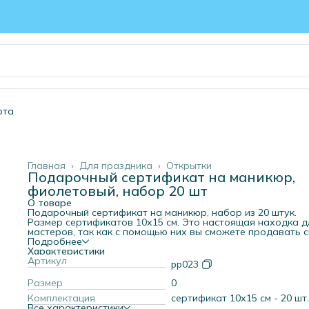
рта
Главная
›
Для праздника
›
Открытки
Подарочный сертификат на маникюр,
фиолетовый, набор 20 шт
О товаре
Подарочный сертификат на маникюр, набор из 20 штук.
Размер сертификатов 10х15 см. Это настоящая находка д
мастеров, так как с помощью них вы сможете продавать 
услуги в качестве подарка. Сертификаты двухсторонние. 
Подробнее
одной стороны напечатана сочная картинка, с другой – п
Характеристики
для заполнения. Это отличная идея дополнительного
Артикул
pp023
заработка, а также привлечения новых клиентов. Ваши
постоянные клиенты уже довольны вашей работой и
Размер
0
сервисом, поэтому с легкостью сделают выбор в вашу пол
Комплектация
сертификат 10х15 см - 20 шт.
когда им потребуется подарок для кого-то из друзей или
Все характеристики