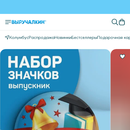
Колумбус
Распродажа
Новинки
Бестселлеры
Подарочная ка