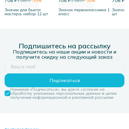
708 ₽
708 ₽
708 ₽
1 089 ₽
−
35
%
1 089 ₽
−
35
%
1 
Значки для бьюти
Значок первоклассника 1
Значок 3
мастера, набор 12 шт
класс
шт
Подпишитесь на рассылку
Подпишитесь на наши акции и новости и
получите скидку на следующий заказ
Подписаться
Нажимая «Подписаться», вы даете согласие на
обработку указанных персональных данных в целях
получения информационной и рекламной рассылки