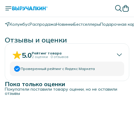
Колумбус
Распродажа
Новинки
Бестселлеры
Подарочная ка
Отзывы и оценки
5.0
Рейтинг товара
2
оценки
·
0
отзывов
Проверенный рейтинг с Яндекс Маркета
Пока только оценки
5
звёзд
2
Покупатели поставили товару оценки, но не оставили
4
звезды
0
отзывы
3
звезды
0
2
звезды
0
1
звезда
0