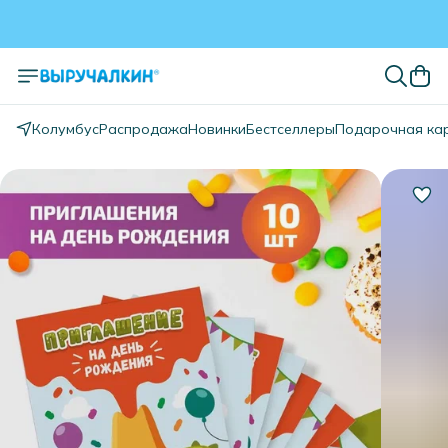
Колумбус
Распродажа
Новинки
Бестселлеры
Подарочная ка