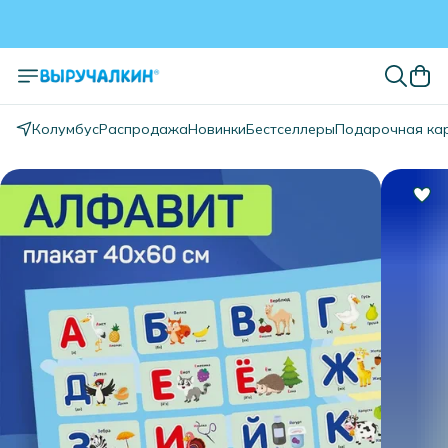
Колумбус
Распродажа
Новинки
Бестселлеры
Подарочная ка