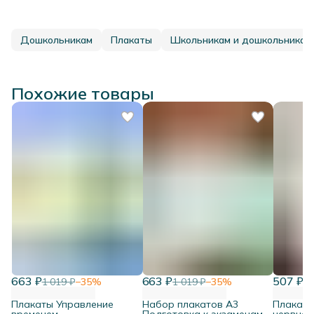
Дошкольникам
Плакаты
Школьникам и дошкольникам
Похожие товары
663 ₽
663 ₽
507 ₽
1 019 ₽
−
35
%
1 019 ₽
−
35
%
77
Плакаты Управление
Набор плакатов А3
Плакат 