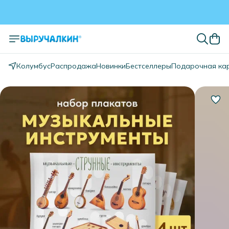
Колумбус
Распродажа
Новинки
Бестселлеры
Подарочная ка