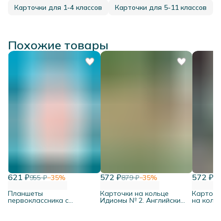
Карточки для 1-4 классов
Карточки для 5-11 классов
Похожие товары
621 ₽
572 ₽
572 ₽
955 ₽
−
35
%
879 ₽
−
35
%
87
Планшеты
Карточки на кольце
Карточк
первоклассника с
Идиомы № 2. Английский
на коль
дополнительной линией,
язык
малыш»
10 шт