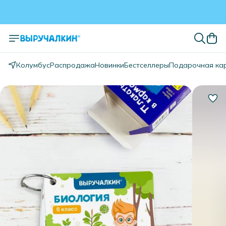
Колумбус
Распродажа
Новинки
Бестселлеры
Подарочная ка