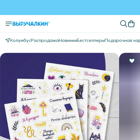
Колумбус
Распродажа
Новинки
Бестселлеры
Подарочная ка