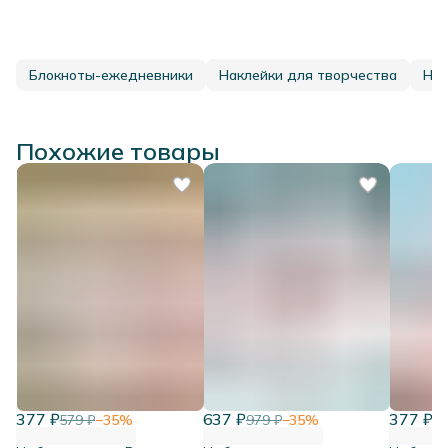
Блокноты-ежедневники
Наклейки для творчества
Нак
Похожие товары
377 ₽
637 ₽
377 ₽
579 ₽
−
35
%
979 ₽
−
35
%
57