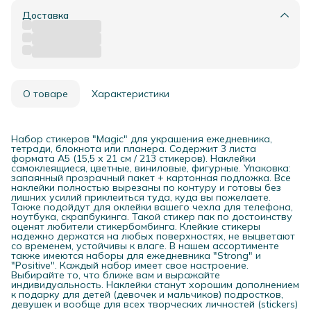
Доставка
О товаре
Характеристики
Набор стикеров "Magic" для украшения ежедневника,
тетради, блокнота или планера. Содержит 3 листа
формата А5 (15,5 х 21 см / 213 стикеров). Наклейки
самоклеящиеся, цветные, виниловые, фигурные. Упаковка:
запаянный прозрачный пакет + картонная подложка. Все
наклейки полностью вырезаны по контуру и готовы без
лишних усилий приклеиться туда, куда вы пожелаете.
Также подойдут для оклейки вашего чехла для телефона,
ноутбука, скрапбукинга. Такой стикер пак по достоинству
оценят любители стикербомбинга. Клейкие стикеры
надежно держатся на любых поверхностях, не выцветают
со временем, устойчивы к влаге. В нашем ассортименте
также имеются наборы для ежедневника "Strong" и
"Positive". Каждый набор имеет свое настроение.
Выбирайте то, что ближе вам и выражайте
индивидуальность. Наклейки станут хорошим дополнением
к подарку для детей (девочек и мальчиков) подростков,
девушек и вообще для всех творческих личностей (stickers)