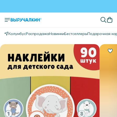
Колумбус
Распродажа
Новинки
Бестселлеры
Подарочная ка