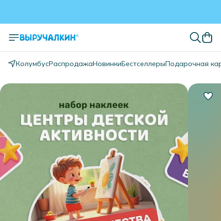
Колумбус
Распродажа
Новинки
Бестселлеры
Подарочная ка