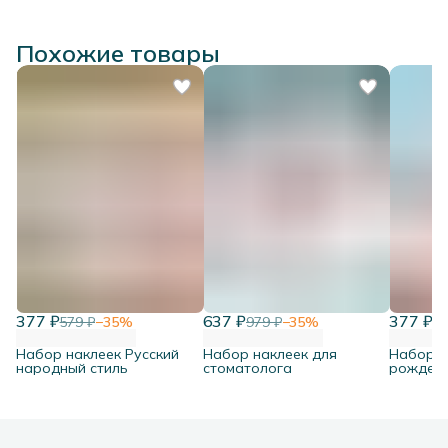
Похожие товары
377 ₽
637 ₽
377 ₽
579 ₽
−
35
%
979 ₽
−
35
%
57
Набор наклеек Русский
Набор наклеек для
Набор н
народный стиль
стоматолога
рожден