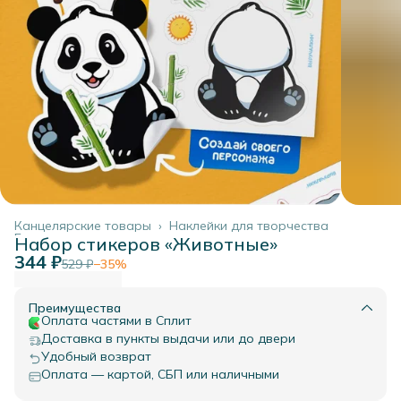
Канцелярские товары
›
Наклейки для творчества
Главная
›
Набор стикеров «Животные»
344 ₽
529 ₽
−
35
%
Преимущества
Оплата частями в Сплит
Доставка в пункты выдачи или до двери
Удобный возврат
Оплата — картой, СБП или наличными