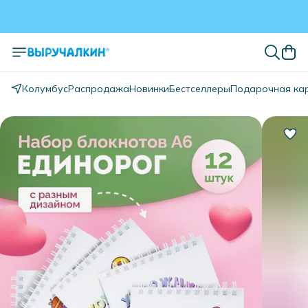
Колумбус
Распродажа
Новинки
Бестселлеры
Подарочная ка