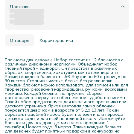
Доставка
О товаре
Характеристики
Блокноты для девочек. Набор состоит из 12 блокнотов с
различным дизайном и надписями. Объединяет набор
главный герой – единорог. Он предстаёт в различных
образах: спортсменка, хохотушка, мечтательница и т.п.
Размер каждого блокнота - А6. Внутри по 60 страниц = по
30 листов. Страницы чистые, белые, без разлиновки.
Каждый блокнот можно использовать для записей или для
творчества: рисования карандашами, ручками, восковыми
мелками. Каждый блокнот на пружине, сборка
расположена сверху, это обеспечивает удобство письма.
Такой набор предназначен для школьного праздника или
детского утренника. Яркая цветовая гамма обложек
понравятся девочкам в возрасте от 5 до 13 лет. Таким
образом, подобный набор будет полезен и для периода
детского сада, и для всей начальной школы. Используйте
блокноты для подарка детям в честь праздника 1
сентября, Нового года, 8 марта. Также каждый блокнот
для девочек будет приятным подарком в конкурсах на