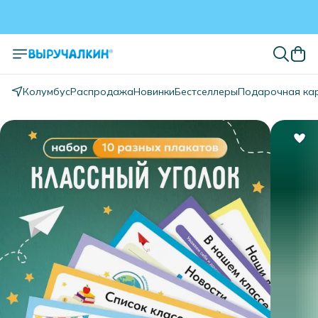
Колумбус
Распродажа
Новинки
Бестселлеры
Подарочная ка