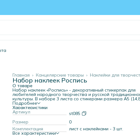
рта
Главная
›
Канцелярские товары
›
Наклейки для творчес
Набор наклеек Роспись
О товаре
Набор наклеек «Роспись» - декоративный стикерпак для
любителей народного творчества и русской традиционно
культуры. В наборе 3 листа со стикерами размера А5 (14,8
21 см), которые подойдут для творчества и украшения ве
Подробнее
Основные мотивы: гжель, хохлома и мезенская роспись.
Характеристики
Наклейки выполнены на белой матовой самоклеящейся
Артикул
st085
основе. Легко приклеиваются и отлично подходят для
скрапбукинга. Также их можно использовать как наклейки
Размер
0
телефон, ноутбук, планшет и канцелярские принадлежност
Комплектация
лист с наклейками - 3 шт.
Стикерпак с традиционными орнаментами - отличный выб
Все характеристики
для творчества, рукоделия, оформления личных вещей и
подарков. Подходит для детей и взрослых, ценителей