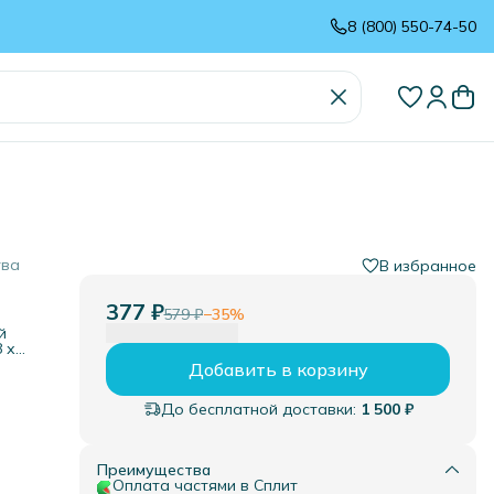
8 (800) 550-74-50
тва
В избранное
377 ₽
579 ₽
−
35
%
й
 х
щей.
Добавить в корзину
До бесплатной доставки:
1 500 ₽
 на
и.
ор
Преимущества
Оплата частями в Сплит