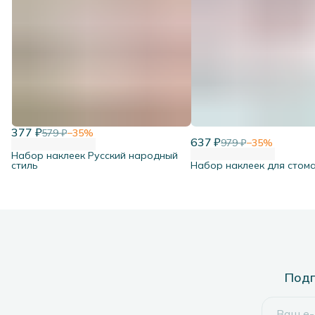
377 ₽
579 ₽
−
35
%
637 ₽
979 ₽
−
35
%
Набор наклеек Русский народный
стиль
Набор наклеек для стом
Подп