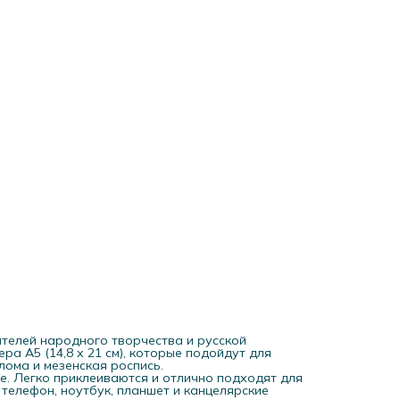
народного искусства и декоративно-прикладного творчес
Стикеры с росписью станут отличным подарком творческ
человеку на Новый год, 8 марта или День рождения.
ителей народного творчества и русской
ра А5 (14,8 х 21 см), которые подойдут для
лома и мезенская роспись.
. Легко приклеиваются и отлично подходят для
 телефон, ноутбук, планшет и канцелярские