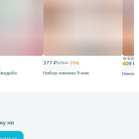
5.0
(
5
)
377 ₽
%
579 ₽
−
35
%
409 ₽
6
Свадьба
Набор наклеек 9 мая
Наклей
ку на
саться