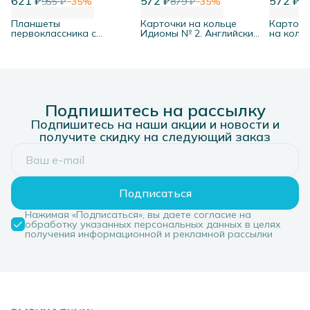
621 ₽
572 ₽
572 ₽
955 ₽
−
35
%
879 ₽
−
35
%
87
Планшеты
Карточки на кольце
Карточк
первоклассника с
Идиомы № 2. Английский
на коль
дополнительной линией,
язык
малыш»
10 шт
Подпишитесь на рассылку
Подпишитесь на наши акции и новости и
получите скидку на следующий заказ
Подписаться
Нажимая «Подписаться», вы даете согласие на
обработку указанных персональных данных в целях
получения информационной и рекламной рассылки