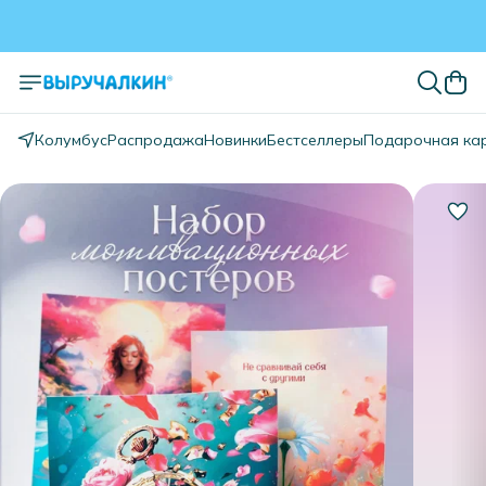
Колумбус
Распродажа
Новинки
Бестселлеры
Подарочная ка