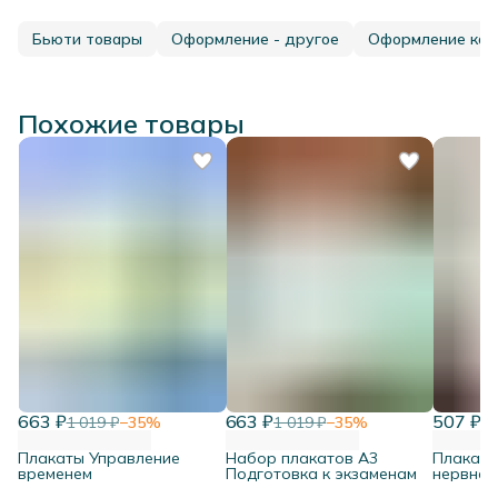
Бьюти товары
Оформление - другое
Оформление каб
Похожие товары
663 ₽
663 ₽
507 ₽
1 019 ₽
−
35
%
1 019 ₽
−
35
%
77
Плакаты Управление
Набор плакатов А3
Плакат 
временем
Подготовка к экзаменам
нервная 