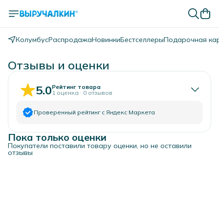
Колумбус
Распродажа
Новинки
Бестселлеры
Подарочная ка
Отзывы и оценки
5.0
Рейтинг товара
1
оценка
·
0
отзывов
Проверенный рейтинг с Яндекс Маркета
Пока только оценки
5
звёзд
1
Покупатели поставили товару оценки, но не оставили
4
звезды
0
отзывы
3
звезды
0
2
звезды
0
1
звезда
0