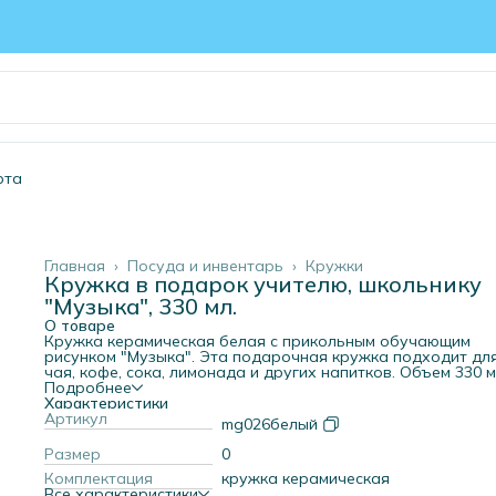
рта
Главная
›
Посуда и инвентарь
›
Кружки
Кружка в подарок учителю, школьнику
"Музыка", 330 мл.
О товаре
Кружка керамическая белая с прикольным обучающим
рисунком "Музыка". Эта подарочная кружка подходит дл
чая, кофе, сока, лимонада и других напитков. Объем 330 м
Презентуйте её в подарок любимому учителю на 1 сентяб
Подробнее
День учителя или выпускной. Оригинальная кружка по
Характеристики
предмету порадует педагога. Также эта кружка понравит
Артикул
mg026белый
детям - юным музыкантам, ученикам музыкальной школы. 
ней изображен нотный стан. Подарите кружку сыну, дочке
Размер
0
внуку, внучке или племянникам на День знаний, 8 марта и
Комплектация
кружка керамическая
февраля. Хотя зачем ждать повода? Можно дарить и про
Все характеристики