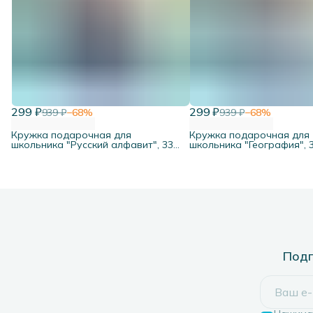
299 ₽
299 ₽
939 ₽
−
68
%
939 ₽
−
68
%
Кружка подарочная для
Кружка подарочная для
школьника "Русский алфавит", 330
школьника "География", 3
мл.
Подп