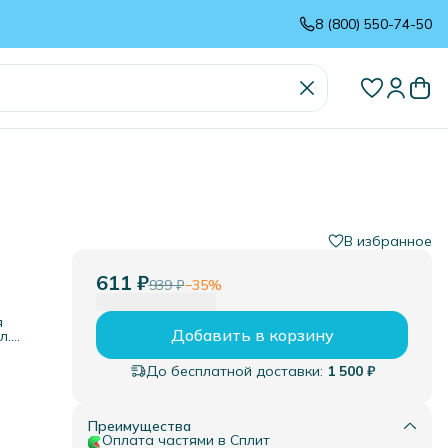
8 (800) 550-74-50
В избранное
611 ₽
939 ₽
−
35
%
я
Добавить в корзину
л.
ря,
До бесплатной доставки:
1 500 ₽
ся и
На
,
ли 23
Преимущества
сто
Оплата частями в Сплит