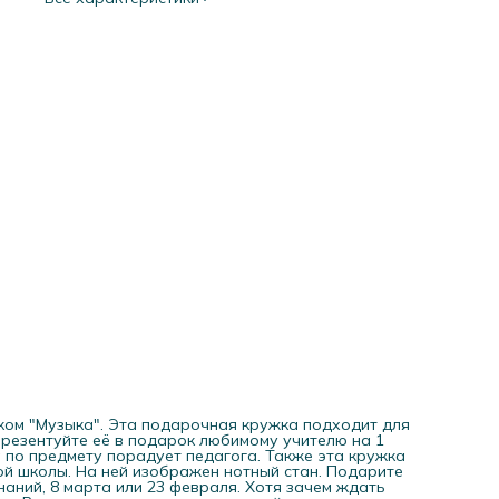
так, в образовательных целях. В нашем магазине вы може
найти кружки по всем предметам школьной программы,
составить целый полезный и познавательный сервиз.
Упакованы кружки в презентабельную коробку из плотно
картона и воздушно-пузырьковую пленку. (gift mug)
ом "Музыка". Эта подарочная кружка подходит для
 Презентуйте её в подарок любимому учителю на 1
а по предмету порадует педагога. Также эта кружка
ой школы. На ней изображен нотный стан. Подарите
знаний, 8 марта или 23 февраля. Хотя зачем ждать