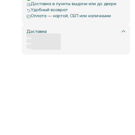
те
Доставка в пункты выдачи или до двери
Удобный возврат
го
Оплата — картой, СБП или наличными
Доставка