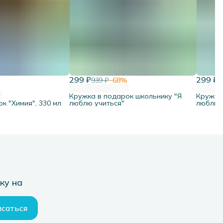
299 ₽
299 ₽
939 ₽
−
68
%
9
%
Кружка в подарок школьнику "Я
Кружка
к "Химия", 330 мл.
люблю учиться"
люблю 
ку на
саться