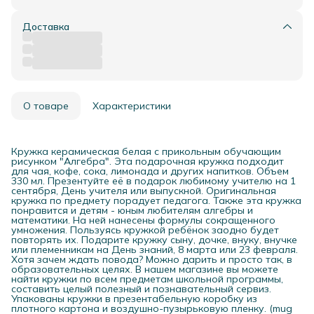
Доставка
О товаре
Характеристики
Кружка керамическая белая с прикольным обучающим
рисунком "Алгебра". Эта подарочная кружка подходит
для чая, кофе, сока, лимонада и других напитков. Объем
330 мл. Презентуйте её в подарок любимому учителю на 1
сентября, День учителя или выпускной. Оригинальная
кружка по предмету порадует педагога. Также эта кружка
понравится и детям - юным любителям алгебры и
математики. На ней нанесены формулы сокращенного
умножения. Пользуясь кружкой ребёнок заодно будет
повторять их. Подарите кружку сыну, дочке, внуку, внучке
или племенникам на День знаний, 8 марта или 23 февраля.
Хотя зачем ждать повода? Можно дарить и просто так, в
образовательных целях. В нашем магазине вы можете
найти кружки по всем предметам школьной программы,
составить целый полезный и познавательный сервиз.
Упакованы кружки в презентабельную коробку из
плотного картона и воздушно-пузырьковую пленку. (mug