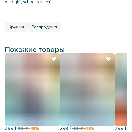
as a gift; school subject)
Кружки
Распродажа
Похожие товары
299 ₽
299 ₽
299 ₽
939 ₽
−
68
%
939 ₽
−
68
%
93