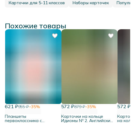
Карточки для 5-11 классов
Наборы карточек
Популяр
Похожие товары
621 ₽
572 ₽
572 ₽
955 ₽
−
35
%
879 ₽
−
35
%
87
Планшеты
Карточки на кольце
Карточк
первоклассника с
Идиомы № 2. Английский
на коль
дополнительной линией,
язык
малыш»
10 шт