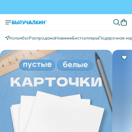
Колумбус
Распродажа
Новинки
Бестселлеры
Подарочная ка