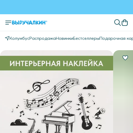
Колумбус
Распродажа
Новинки
Бестселлеры
Подарочная ка