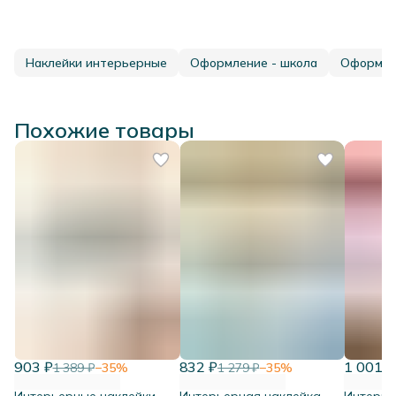
Наклейки интерьерные
Оформление - школа
Оформле
Похожие товары
903 ₽
832 ₽
1 001 ₽
1 389 ₽
−
35
%
1 279 ₽
−
35
%