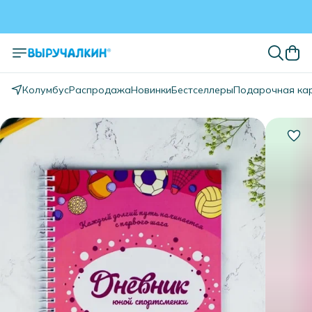
Колумбус
Распродажа
Новинки
Бестселлеры
Подарочная ка