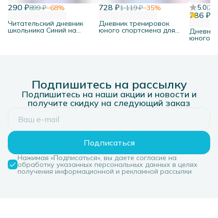
290 ₽
728 ₽
5.0
(
2
)
899 ₽
−
68
%
1 119 ₽
−
35
%
786 ₽
1 
Читательский дневник
Дневник тренировок
школьника Синий на
юного спортсмена для
Дневник
пружине
мальчиков
юного с
мальчик
Подпишитесь на рассылку
Подпишитесь на наши акции и новости и
получите скидку на следующий заказ
Подписаться
Нажимая «Подписаться», вы даете согласие на
обработку указанных персональных данных в целях
получения информационной и рекламной рассылки