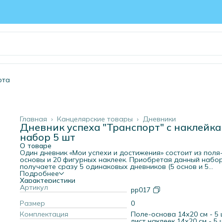
рта
Главная
›
Канцелярские товары
›
Дневники
Дневник успеха "Транспорт" с наклейка
набор 5 шт
О товаре
Один дневник «Мои успехи и достижения» состоит из поля
основы и 20 фигурных наклеек. Приобретая данный набор
получаете сразу 5 одинаковых дневников (5 основ и 5
наборов наклеек). Основа представляет собой яркую
Подробнее
открытку из плотной бумаги, в согнутом виде её размер
Характеристики
составляет 14х20 см, в развёрнутом – 28х20 см. Наклейки
Артикул
pp017
вырезаны по контуру. Все наклейки разные! На внутренне
стороне поля для каждой наклейки предусмотрено своё
Размер
0
место, выделенное контуром. Таким образом, когда все
Комплектация
Поле-основа 14х20 см - 5 ш
наклейки будут наклеены, получится целая логичная карт
лист наклеек 14х20 см - 5 