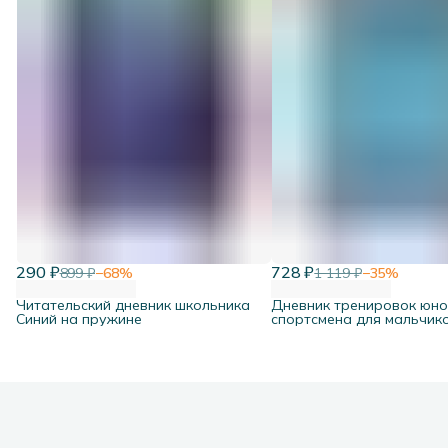
290 ₽
728 ₽
899 ₽
−
68
%
1 119 ₽
−
35
%
Читательский дневник школьника
Дневник тренировок юно
Синий на пружине
спортсмена для мальчик