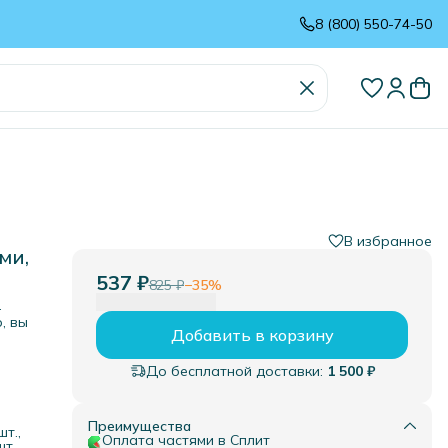
8 (800) 550-74-50
В избранное
ми,
537 ₽
825 ₽
−
35
%
-
, вы
Добавить в корзину
До бесплатной доставки:
1 500 ₽
й
Преимущества
т.,
инка.
Оплата частями в Сплит
шт.