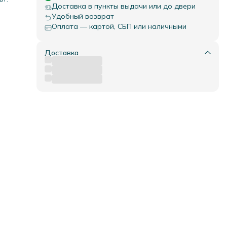
ская
Доставка в пункты выдачи или до двери
ли
Удобный возврат
Оплата — картой, СБП или наличными
 вы
нее
Доставка
ам.
нно
ных
ков,
 и
ный