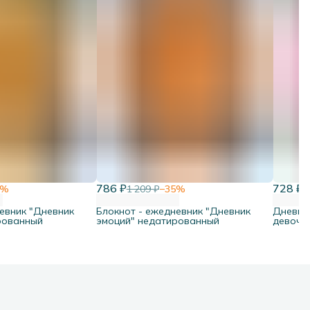
786 ₽
728 ₽
%
1 209 ₽
−
35
%
1
евник "Дневник
Блокнот - ежедневник "Дневник
Дневни
рованный
эмоций" недатированный
девоче