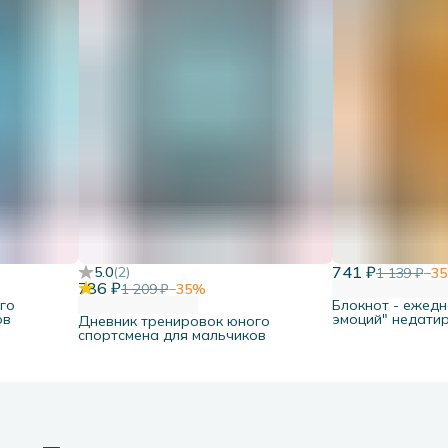
741 ₽
5.0
(
2
)
1 139 ₽
−
35
786 ₽
1 209 ₽
−
35
%
го
Блокнот - ежедн
ов
эмоций" недати
Дневник тренировок юного
спортсмена для мальчиков