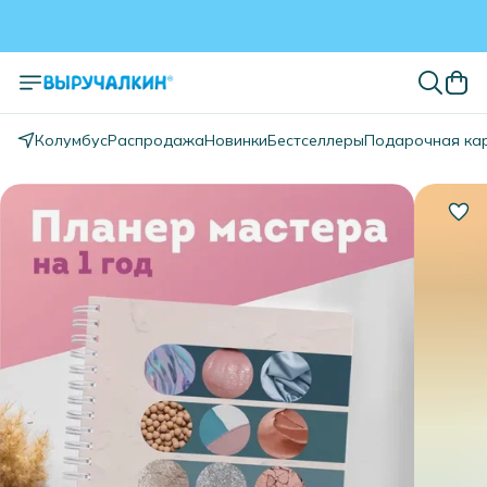
Колумбус
Распродажа
Новинки
Бестселлеры
Подарочная ка