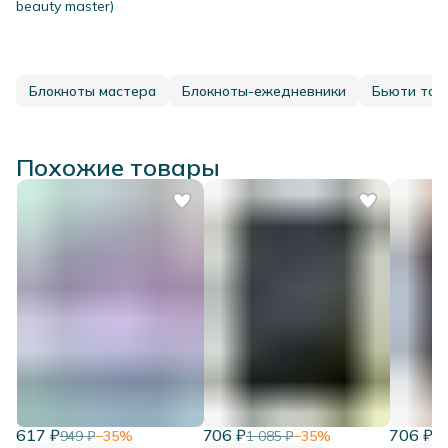
beauty master)
Блокноты мастера
Блокноты-ежедневники
Бьюти тов
Похожие товары
617 ₽
706 ₽
706 ₽
949 ₽
−
35
%
1 085 ₽
−
35
%
1 