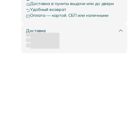
о
Доставка в пункты выдачи или до двери
:
Удобный возврат
жу;
Оплата — картой, СБП или наличными
кому
к -
Доставка