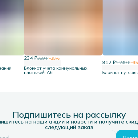
234 ₽
359 ₽
−
35
%
812 ₽
1 249 ₽
−
35
заний
Блокнот учета коммунальных
платежей, А6
Блокнот путеше
Подпишитесь на рассылку
ишитесь на наши акции и новости и получите скид
следующий заказ
Подпи