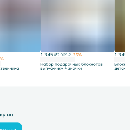
1 345 ₽
1 345 
2 069 ₽
−
35
%
%
Набор подарочных блокнотов
Блокно
ственника
выпускнику + значки
детског
ку на
саться