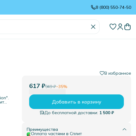
8 (800) 550-74-50
В избранное
617 ₽
949 ₽
−
35
%
on".
Добавить в корзину
ит
ак
.
До бесплатной доставки:
1 500 ₽
вы
бого
му
Преимущества
Оплата частями в Сплит