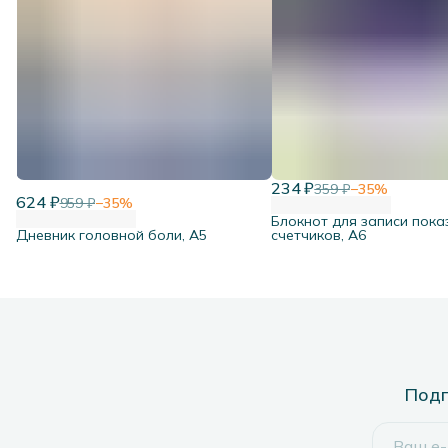
234 ₽
359 ₽
−
35
%
624 ₽
959 ₽
−
35
%
Блокнот для записи пока
Дневник головной боли, А5
счетчиков, А6
Подп