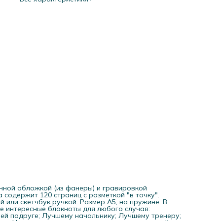
гениальные идеи. Нужно ли говорить, что среди них можн
найти подарки на любой праздник: Новый год; 8 марта; 23
февраля; 1 сентября. А также подарок на День рождения
мужчине; женщине; парню; девушке; девочке; мальчику; му
жене; маме; папе; сестре; брату; сыну; дочке. И даже тем, 
всегда так трудно найти достойный и подходящий подаро
коллегам и учителям. Планер - ежедневник - это
универсальный подарок. Проверено)
нной обложкой (из фанеры) и гравировкой
а содержит 120 страниц с разметкой "в точку".
 или скетчбук ручкой. Размер А5, на пружине. В
е интересные блокноты для любого случая:
ей подруге; Лучшему начальнику; Лучшему тренеру;