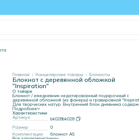
рта
Главная
›
Канцелярские товары
›
Блокноты
Блокнот с деревянной обложкой
"Inspiration"
О товаре
Блокнот / ежедневник недатированный подарочный с
деревянной обложкой (из фанеры) и гравировкой "Inspirati
Для творческих натур. Внутренний блок дневника содерж
120 страниц с разметкой "в точку". Можно использовать к
Подробнее
личный дневник, блокнот для записей или скетчбук ручкой
Характеристики
Размер А5, на пружине. В ассортименте нашего магазина 
Артикул
bk028bk028
можете также найти другие интересные блокноты для лю
случая: Лучшему учителю; Лучшему врачу; Лучшему
Размер
0
музыканту; Лучшей подруге; Лучшему начальнику; Лучше
Комплектация
блокнот А5
тренеру; Самой любимой; План захвата мира; Тут живут
Все характеристики